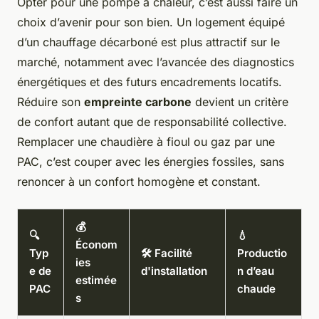
Opter pour une pompe à chaleur, c’est aussi faire un
choix d’avenir pour son bien. Un logement équipé
d’un chauffage décarboné est plus attractif sur le
marché, notamment avec l’avancée des diagnostics
énergétiques et des futurs encadrements locatifs.
Réduire son
empreinte carbone
devient un critère
de confort autant que de responsabilité collective.
Remplacer une chaudière à fioul ou gaz par une
PAC, c’est couper avec les énergies fossiles, sans
renoncer à un confort homogène et constant.
💰
🔍
💧
Économ
Typ
🛠️ Facilité
Productio
ies
e de
d'installation
n d’eau
estimée
PAC
chaude
s