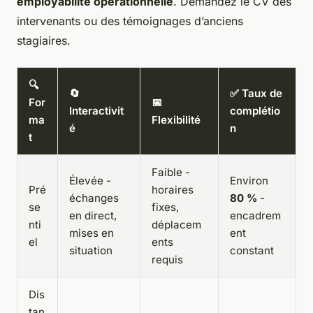
employabilité opérationnelle
. Demandez le CV des
intervenants ou des témoignages d’anciens
stagiaires.
🔍
🔄
✅ Taux de
For
📅
Interactivit
complétio
ma
Flexibilité
é
n
t
Faible -
Élevée -
Environ
Pré
horaires
échanges
80 %
-
se
fixes,
en direct,
encadrem
nti
déplacem
mises en
ent
el
ents
situation
constant
requis
Dis
tan