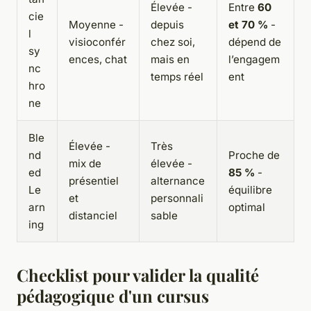
Élevée -
Entre
60
cie
Moyenne -
depuis
et 70 %
-
l
visioconfér
chez soi,
dépend de
sy
ences, chat
mais en
l’engagem
nc
temps réel
ent
hro
ne
Ble
Élevée -
Très
nd
Proche de
mix de
élevée -
ed
85 %
-
présentiel
alternance
Le
équilibre
et
personnali
arn
optimal
distanciel
sable
ing
Checklist pour valider la qualité
pédagogique d'un cursus